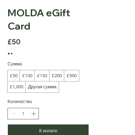
MOLDA eGift
Card
£50
Сумма
£50
£100
£150
£200
£500
£1,000
Другая сумма
Количество
К оплате